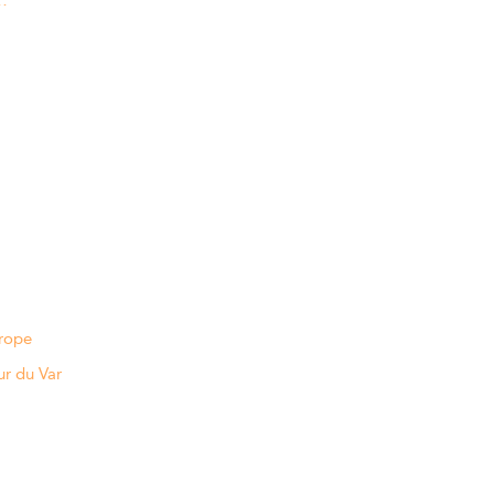
s…
urope
r du Var