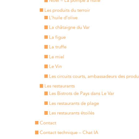
Noël – La pompe à huile
Les produits du terroir
L’huile d’olive
La châtaigne du Var
La figue
La truffe
Le miel
Le Vin
Les circuits courts, ambassadeurs des produ
Les restaurants
Les Bistrots de Pays dans Le Var
Les restaurants de plage
Les restaurants étoilés
Contact
Contact technique – Chat IA