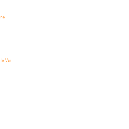
nne
le Var