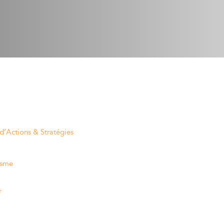
 d’Actions & Stratégies
isme
r