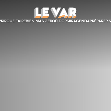
RIR
QUE FAIRE
BIEN MANGER
OÙ DORMIR
AGENDA
PRÉPARER S