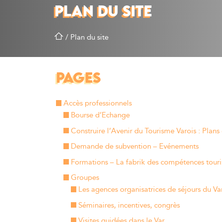
PLAN DU SITE
/
Plan du site
PAGES
Accès professionnels
Bourse d’Echange
Construire l’Avenir du Tourisme Varois : Plans
Demande de subvention – Evénements
Formations – La fabrik des compétences tour
Groupes
Les agences organisatrices de séjours du Va
Séminaires, incentives, congrès
Visites guidées dans le Var