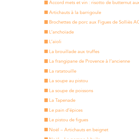
Accord mets et vin : risotto de butternut au
Artichauts à la barrigoule
Brochettes de porc aux Figues de Solliès 
L’anchoïade
L’aïoli
La brouillade aux truffes
La frangipane de Provence à l’ancienne
La ratatouille
La soupe au pistou
La soupe de poissons
La Tapenade
Le pain d’épices
Le pistou de figues
Noël – Artichauts en beignet