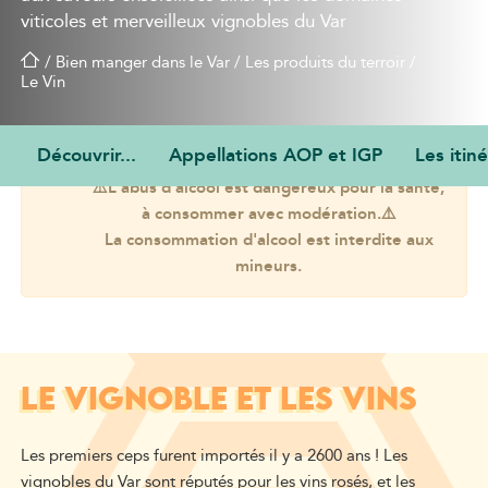
viticoles et merveilleux vignobles du Var
/
Bien manger dans le Var
/
Les produits du terroir
/
Le Vin
Découvrir...
Appellations AOP et IGP
Les itiné
⚠️L'abus d'alcool est dangereux pour la santé,
à consommer avec modération.⚠️
La consommation d'alcool est interdite aux
mineurs.
LE VIGNOBLE ET LES VINS
Les premiers ceps furent importés il y a 2600 ans !
Les
vignobles du Var sont
r
éputés pour les vins rosés, et les