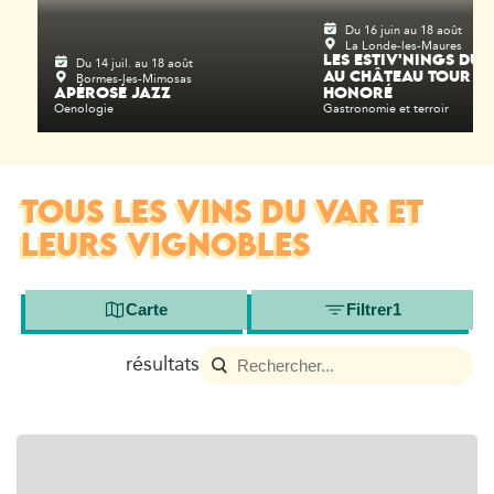
Du 16 juin au 18 août
La Londe-les-Maures
Du 14 juil. au 18 août
LES ESTIV'NINGS DU 
Bormes-les-Mimosas
AU CHÂTEAU TOUR SA
APÉROSÉ JAZZ
HONORÉ
Oenologie
Gastronomie et terroir
TOUS LES VINS DU VAR ET
LEURS VIGNOBLES
Carte
Filtrer
1
résultats