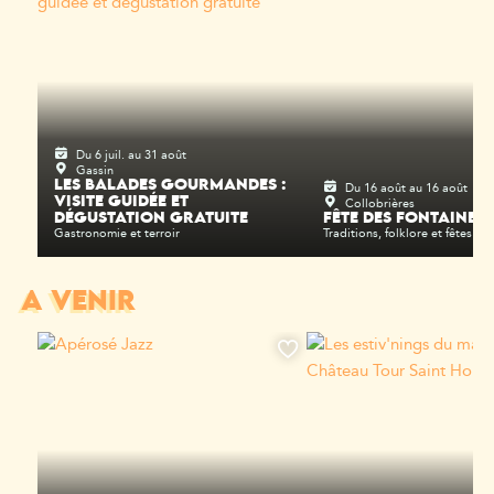
Du 6 juil. au 31 août
Gassin
LES BALADES GOURMANDES :
Du 16 août au 16 août
Collobrières
VISITE GUIDÉE ET
DÉGUSTATION GRATUITE
FÊTE DES FONTAINES
Gastronomie et terroir
Traditions, folklore et fêtes rel
A VENIR