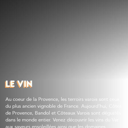
Découvrir
Que faire
Bien manger
Où dormir
Agenda
Préparer sa visite
LE VIN
Au coeur de la Provence, les terroirs varois sont ceux
du plus ancien vignoble de France. Aujourd’hui, Côtes
de Provence, Bandol et Côteaux Varois sont dégustés
dans le monde entier. Venez découvrir les vins du Var
aux saveurs ensoleillées ainsi que les domaines