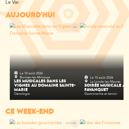
Le Var.
AUJOURD'HUI
Le 10 août 2026
Bormes-les-Mimosas
Le 10 août 2026
La Londe-les-Maures
LES MUSICALES DANS LES
VIGNES AU DOMAINE SAINTE-
SOIRÉE MUSICALE AU
MARIE
FAVANQUET
Oenologie
Gastronomie et terroir
CE WEEK-END