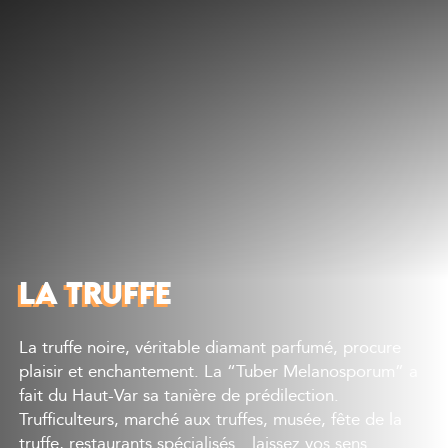
Découvrir
Que faire
Bien manger
Où dormir
Agenda
Préparer sa visite
LA TRUFFE
La truffe noire, véritable diamant parfumé, procure
plaisir et enchantement. La “Tuber Melanosporum” a
fait du Haut-Var sa tanière de prédilection.
Trufficulteurs, marché aux truffes, musée, fête de la
truffe, restaurants spécialisés…laissez vos sens