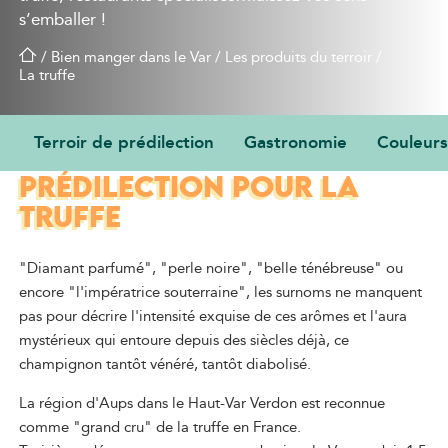
s’emballer !
/
Bien manger dans le Var
/
Les produits du terroir
/
La truffe
Terroir de prédilection
Gastronomie
Couleurs 
UN TERROIR DE
PRÉDILECTION POUR LA
TRUFFE
"Diamant parfumé", "perle noire", "belle ténébreuse" ou
encore "l'impératrice souterraine", les surnoms ne manquent
pas pour décrire l'intensité exquise de ces arômes et l'aura
mystérieux qui entoure depuis des siècles déjà, ce
champignon tantôt vénéré, tantôt diabolisé.
La région d'Aups dans le Haut-Var Verdon est reconnue
comme "grand cru" de la truffe en France.