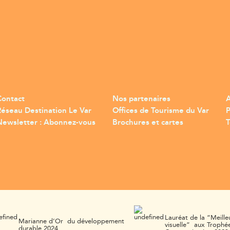
Contact
Nos partenaires
A
Réseau Destination Le Var
Offices de Tourisme du Var
Newsletter : Abonnez-vous
Brochures et cartes
T
Lauréat de la “Meille
Marianne d’Or du développement
visuelle” aux Trophée
durable 2024