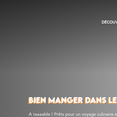
DÉCOUV
BIEN MANGER DANS LE
A taaaable ! Prêts pour un voyage culinaire e