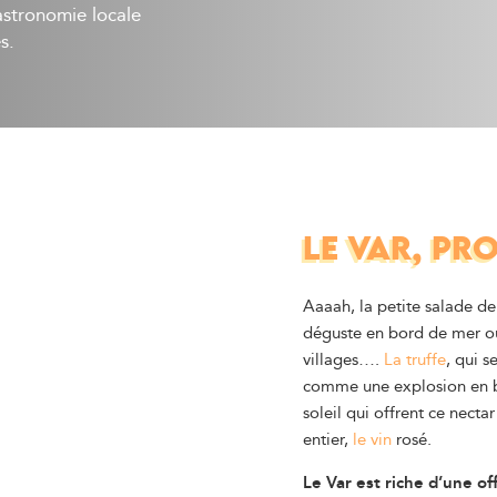
stronomie locale
s.
LE VAR, PR
Aaaah, la petite salade de
déguste en bord de mer ou
villages….
La truffe
, qui s
comme une explosion en bo
soleil qui offrent ce nect
entier,
le vin
rosé.
Le Var est riche d’une of