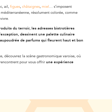
c, ail,
figues
,
châtaignes
,
miel
… s’imposent
ne méditerranéenne, résolument colorée, comme
vivre.
duits du terroir, les adresses bistrotières
exception, dessinent une palette culinaire
saupoudrée de parfums qui fleurent haut et bon
e, découvrez la scène gastronomique varoise, où
rencontrent pour vous offrir
une expérience