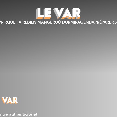
RIR
QUE FAIRE
BIEN MANGER
OÙ DORMIR
AGENDA
PRÉPARER S
 VAR
ntre authenticité et