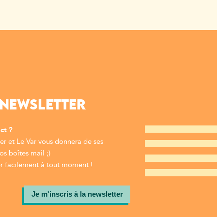
 NEWSLETTER
ct ?
r et Le Var vous donnera de ses
s boîtes mail ;)
 facilement à tout moment !
Je m'inscris à la newsletter