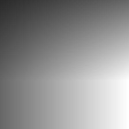
Découvrir
Que faire
Bien manger
Où dormir
Agenda
Préparer sa visite