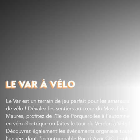
Découvrir
Que faire
Bien manger
Où dormir
Agenda
Préparer sa visite
LE VAR À VÉLO
Le Var est un terrain de jeu parfait pour les amateurs
de vélo ! Dévalez les sentiers au cœur du Massif des
Maures, profitez de l’île de Porquerolles à l’automne
en vélo électrique ou faites le tour du Verdon à Vélo !
Découvrez également les événements organisés toute
l’année, dont l’incontournable Roc d’Azur CIC, le plus