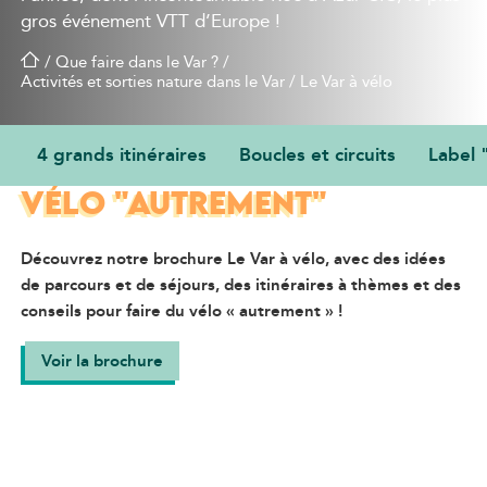
gros événement VTT d’Europe !
/
Que faire dans le Var ?
/
Activités et sorties nature dans le Var
/
Le Var à vélo
4 grands itinéraires
Boucles et circuits
Label 
DES IDÉES POUR FAIRE DU
VÉLO "AUTREMENT"
Découvrez notre brochure Le Var à vélo, avec des idées
de parcours et de séjours, des itinéraires à thèmes et des
conseils pour faire du vélo « autrement » !
Voir la brochure