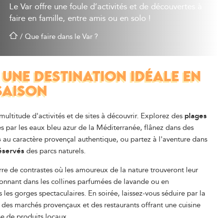
Le Var offre une foule d’activités et de découvertes à
faire en famille, entre amis ou en solo !
/
Que faire dans le Var ?
, UNE DESTINATION IDÉALE EN
SAISON
multitude d'activités et de sites à découvrir. Explorez des
plages
s par les eaux bleu azur de la Méditerranée, flânez dans des
s
au caractère provençal authentique, ou partez à l'aventure dans
éservés
des parcs naturels.
erre de contrastes où les amoureux de la nature trouveront leur
onnant dans les collines parfumées de lavande ou en
 les gorges spectaculaires. En soirée, laissez-vous séduire par la
es marchés provençaux et des restaurants offrant une cuisine
e de produits locaux.