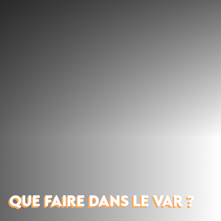
Découvrir
Que faire
Bien manger
Où dormir
Agenda
Préparer sa visite
QUE FAIRE DANS LE VAR ?