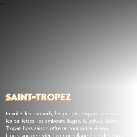
Découvrir
Que faire
Bien manger
Où dormir
Agenda
Préparer sa visite
SAINT-TROPEZ
Envolés les badauds, les people, disparus les strass,
les paillettes, les embouteillages, la cohue, Saint-
Tropez hors saison offre un tout autre visage.
L’occasion de redécouvrir un village plein de charme