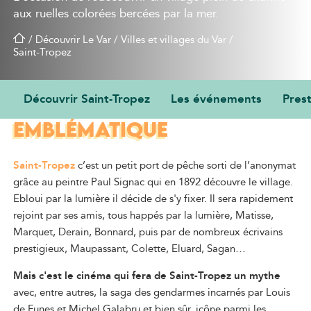
aux ruelles colorées bercées par la mer.
/
Découvrir Le Var
/
Villes et villages du Var
/
Saint-Tropez
Découvrir Saint-Tropez
Les événements
Prest
UNE DESTINATION
EMBLÉMATIQUE
Saint-Tropez
c’est un petit port de pêche sorti de l’anonymat
grâce au peintre Paul Signac qui en 1892 découvre le village.
Ebloui par la lumière il décide de s'y fixer. Il sera rapidement
rejoint par ses amis, tous happés par la lumière, Matisse,
Marquet, Derain, Bonnard, puis par de nombreux écrivains
prestigieux, Maupassant, Colette, Eluard, Sagan…
Mais c'est le cinéma qui fera de Saint-Tropez un mythe
avec, entre autres, la saga des gendarmes incarnés par Louis
de Funes et Michel Galabru et bien sûr, icône parmi les