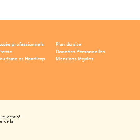
ccès professionnels
Plan du site
Presse
Données Personnelles
ourisme et Handicap
Mentions légales
ure identité
s de la