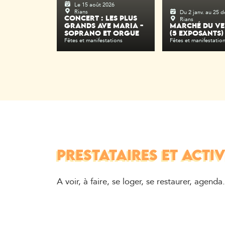
Le 15 août 2026
Rians
Du 2 janv. au 25 d
Rians
CONCERT : LES PLUS
GRANDS AVE MARIA -
MARCHÉ DU VE
SOPRANO ET ORGUE
(5 EXPOSANTS)
Fêtes et manifestations
Fêtes et manifestatio
PRESTATAIRES ET ACTIV
A voir, à faire, se loger, se restaurer, agenda.