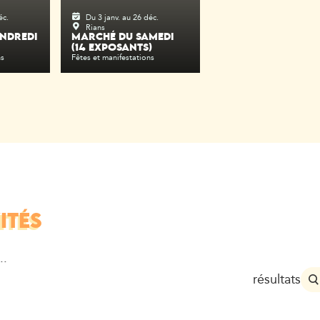
éc.
Du 3 janv. au 26 déc.
Rians
NDREDI
MARCHÉ DU SAMEDI
(14 EXPOSANTS)
ns
Fêtes et manifestations
ITÉS
..
résultats