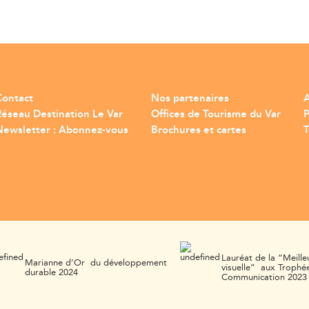
Contact
Nos partenaires
A
Réseau Destination Le Var
Offices de Tourisme du Var
Newsletter : Abonnez-vous
Brochures et cartes
T
Lauréat de la “Meille
Marianne d’Or du développement
visuelle” aux Trophée
durable 2024
Communication 2023