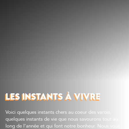
Découvrir
Que faire
Bien manger
Où dormir
Agenda
Préparer sa visite
LES INSTANTS À VIVRE
Voici quelques instants chers au coeur des varois,
quelques instants de vie que nous savourons tout au
long de l’année et qui font notre bonheur. Nous vous