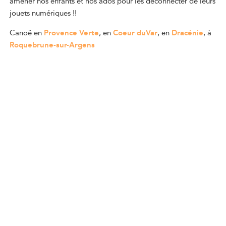
amener nos enfants et nos ados pour les déconnecter de leurs
jouets numériques !!
Canoë en
Provence Verte
, en
Coeur duVar
, en
Dracénie
, à
Roquebrune-sur-Argens