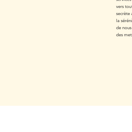
vers tou
secrète
la séré
de nous 
des mets