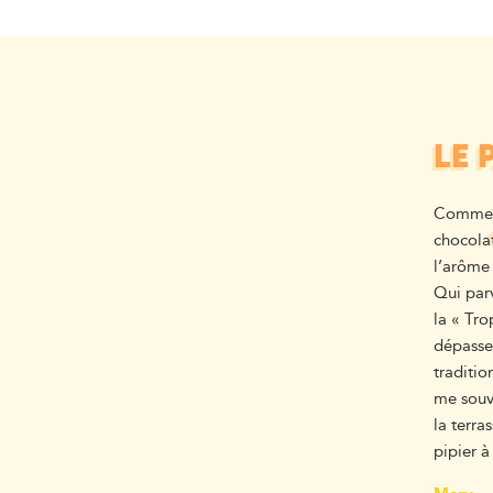
LE 
Comment
chocolat
l’arôme 
Qui parv
la « Tro
dépasse 
traditio
me souv
la terra
pipier à