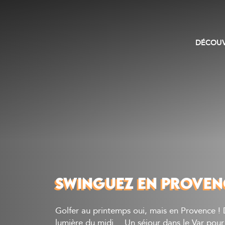
DÉCOUV
SWINGUEZ EN PROVENC
Golfer au printemps oui, mais en Provence !
lumière du midi… Un séjour dans le Var pour 