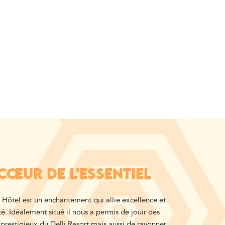
CŒUR DE L’ESSENTIEL
 Hôtel est un enchantement qui allie excellence et
té. Idéalement situé il nous a permis de jouir des
 prestigieux du Delli Resort mais aussi de rayonner