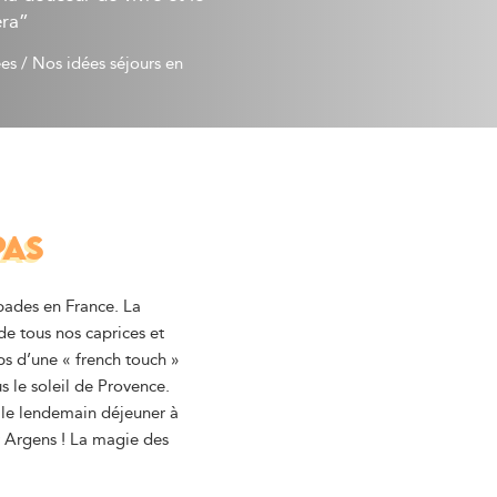
era”
ées
/
Nos idées séjours en 
PAS
pades en France. La
e tous nos caprices et
s d’une « french touch »
s le soleil de Provence.
 le lendemain déjeuner à
r Argens ! La magie des