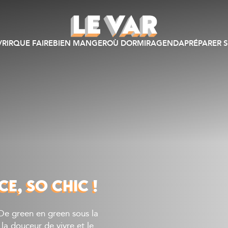
RIR
QUE FAIRE
BIEN MANGER
OÙ DORMIR
AGENDA
PRÉPARER S
E, SO CHIC !
 De green en green sous la
la douceur de vivre et le