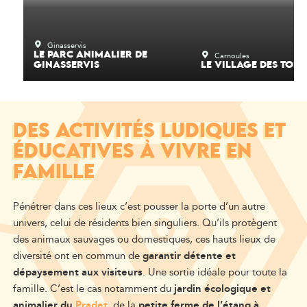
Ginasservis
Carnoules
LE PARC ANIMALIER DE
GINASSERVIS
LE VILLAGE DES TORT
DES ACTIVITÉS LUDIQUES ET
ÉDUCATIVES À VIVRE EN
FAMILLE
Pénétrer dans ces lieux c’est pousser la porte d’un autre
univers, celui de résidents bien singuliers. Qu’ils protègent
des animaux sauvages ou domestiques, ces hauts lieux de
diversité ont en commun de
garantir détente et
dépaysement aux visiteurs
. Une sortie idéale pour toute la
famille. C’est le cas notamment du
jardin écologique et
animalier du
Pradet
, de la
petite ferme de l’étang à