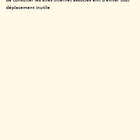
de consulter les sites Internet associés afin d’éviter tout
déplacement inutile
.