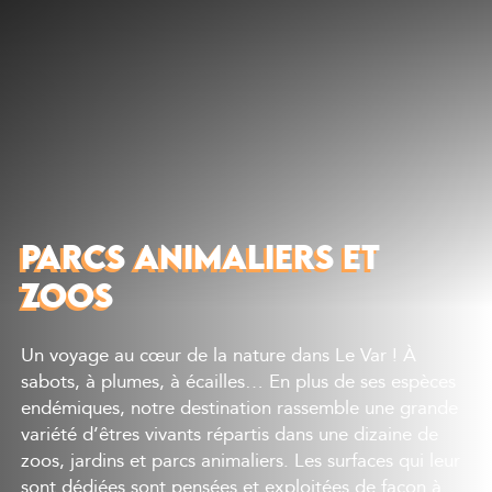
Découvrir
Que faire
Bien manger
Où dormir
Agenda
Préparer sa visite
PARCS ANIMALIERS ET
ZOOS
Un voyage au cœur de la nature dans Le Var ! À
sabots, à plumes, à écailles… En plus de ses espèces
endémiques, notre destination rassemble une grande
variété d’êtres vivants répartis dans une dizaine de
zoos, jardins et parcs animaliers. Les surfaces qui leur
sont dédiées sont pensées et exploitées de façon à