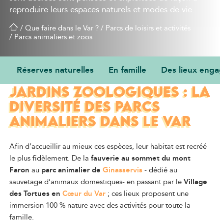
reproduire leurs espaces naturels et modes de vie.
/
Que faire dans le Var ?
/
Parcs de loisirs et activités
/
Parcs animaliers et zoos
Réserves naturelles
En famille
Des lieux eng
RÉSERVES NATURELLES OU
JARDINS ZOOLOGIQUES : LA
DIVERSITÉ DES PARCS
ANIMALIERS DANS LE VAR
Afin d’accueillir au mieux ces espèces, leur habitat est recréé
le plus fidèlement. De la
fauverie au sommet du mont
Faron
au
parc animalier de
Ginasservis
- dédié au
sauvetage d’animaux domestiques- en passant par le
Village
des Tortues en
Cœur du Var
; ces lieux proposent une
immersion 100 % nature avec des activités pour toute la
famille.