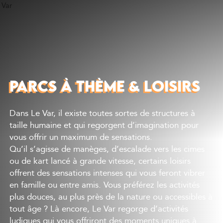
Découvrir
Que faire
Bien manger
Où dormir
PARCS À THÈME & LOISIRS
Agenda
Préparer sa visite
Dans Le Var, il existe toutes sortes de structures à
taille humaine et qui regorgent d’imagination pour
vous offrir un maximum de sensations.
Qu’il s’agisse de manèges, d’escalade vers les cimes
ou de kart lancé à grande vitesse, certains loisirs
offrent des sensations intenses qui vous feront vibrer
en famille ou entre amis. Vous préférez les activités
plus douces, au plus près de la nature ou accessibles à
tout âge ? Là encore, Le Var regorge d’activités
ludiques qui vous offriront des moments uniques à