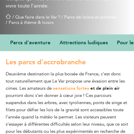
vivre toute l’année.
/
Que faire dans le Var ?
/
Parcs de loisirs et activités
/
Parcs à thème & loisirs
Parcs d'aventure
Attractions ludiques
Pour le
LES PARCS D’AVENTURE
Les parcs d'accrobranche
Deuxième destination la plus boisée de France, c'est donc
tout naturellement que Le Var propose une évasion entre les
cimes. Les amateurs de
sensations fortes
et de plein air
pourront donc s’en donner à cœur joie ! Ces parcours
suspendus dans les arbres, avec tyroliennes, ponts de singe et
filets pour défier les lois de la gravité sont accessibles toute
l’année quand la météo le permet. Les visiteurs peuvent
s'essayer à différentes difficultés selon leur niveau, que ce soit
pour les débutants ou les plus expérimentés en recherche de