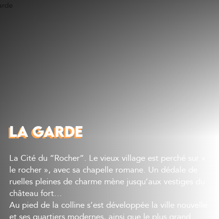
Découvrir
Que faire
Bien manger
Où dormir
Agenda
Préparer sa visite
LA GARDE
La Cité du “Rocher”. Le vieux village est perché sur «
le rocher », avec sa chapelle romane. Un dédale de
ruelles pleines de charme mène jusqu’aux vestiges du
château fort…
Au pied de la colline s’est développée la ville nouvelle
et ses quartiers modernes, ainsi que le plus grand