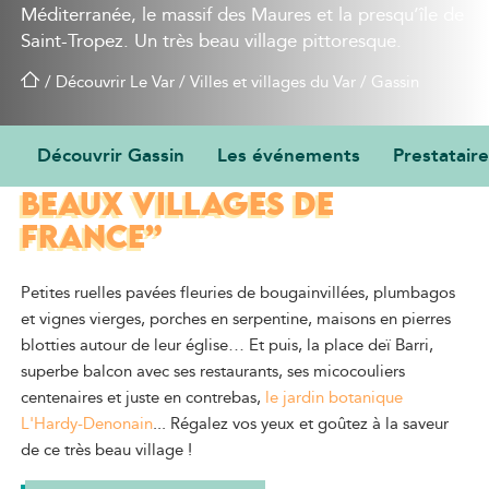
Méditerranée, le massif des Maures et la presqu’île de
Saint-Tropez. Un très beau village pittoresque.
/
Découvrir Le Var
/
Villes et villages du Var
/
Gassin
Découvrir Gassin
Les événements
Prestataire
CLASSÉ PARMI LES “PLUS
BEAUX VILLAGES DE
FRANCE”
Petites ruelles pavées fleuries de bougainvillées, plumbagos
et vignes vierges, porches en serpentine, maisons en pierres
blotties autour de leur église… Et puis, la place deï Barri,
superbe balcon avec ses restaurants, ses micocouliers
centenaires et juste en contrebas,
le jardin botanique
L'Hardy-Denonain
... Régalez vos yeux et goûtez à la saveur
de ce très beau village !