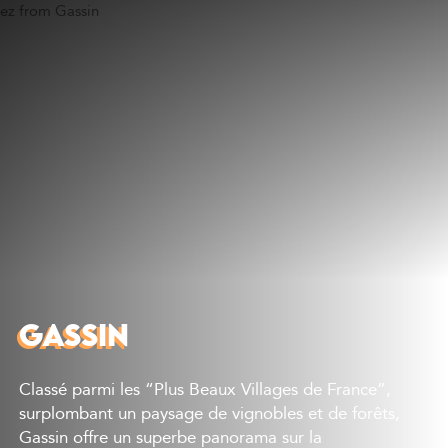
Découvrir
Que faire
Bien manger
Où dormir
Agenda
Préparer sa visite
GASSIN
Classé parmi les “Plus Beaux Villages de France”,
surplombant un paysage de vignobles et de forêts,
Gassin offre un superbe panorama sur la