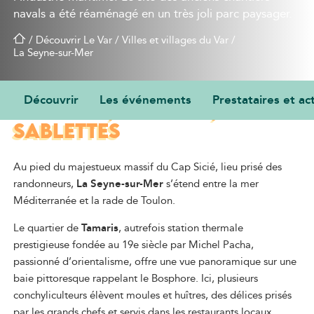
navals a été réaménagé en un très joli parc paysager.
/
Découvrir Le Var
/
Villes et villages du Var
/
La Seyne-sur-Mer
Découvrir
Les événements
Prestataires et act
LA SEYNE, TAMARIS, LES
SABLETTES
Au pied du majestueux massif du Cap Sicié, lieu prisé des
randonneurs,
La Seyne-sur-Mer
s’étend entre la mer
Méditerranée et la rade de Toulon.
Le quartier de
Tamaris
, autrefois station thermale
prestigieuse fondée au 19e siècle par Michel Pacha,
passionné d’orientalisme, offre une vue panoramique sur une
baie pittoresque rappelant le Bosphore. Ici, plusieurs
conchyliculteurs élèvent moules et huîtres, des délices prisés
par les grands chefs et servis dans les restaurants locaux.