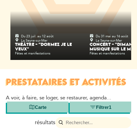
Du 23 juil. au 12 août
Du 31 mai au 16 août
La Seyne-sur-Mer
La Seyne-sur-Mer
THÉÂTRE - "DORMEZ JE LE
CONCERT - "DIMANC
VEUX"
MUSIQUE SUR LE MA
Fêtes et manifestations
Fêtes et manifestations
PRESTATAIRES ET ACTIVITÉS
A voir, à faire, se loger, se restaurer, agenda...
Carte
Filtrer
1
résultats