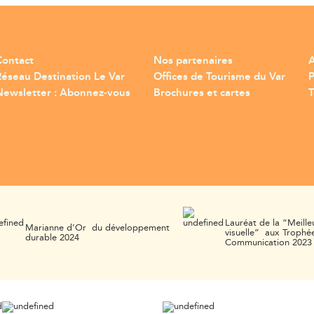
Contact
Nos partenaires
A
Réseau Destination Le Var
Offices de Tourisme du Var
Newsletter : Abonnez-vous
Brochures et cartes
T
Lauréat de la “Meille
Marianne d’Or du développement
visuelle” aux Trophée
durable 2024
Communication 2023