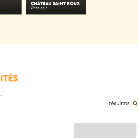
CHÂTEAU SAINT ROUX
Oenologie
ITÉS
..
résultats