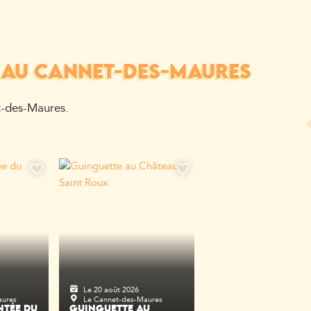
 AU CANNET-DES-MAURES
t-des-Maures.
Le 20 août 2026
aures
Le Cannet-des-Maures
NTÉE DU
GUINGUETTE AU