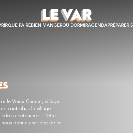
RIR
QUE FAIRE
BIEN MANGER
OÙ DORMIR
AGENDA
PRÉPARER S
ES
tre le Vieux Cannet, village
en contrebas le village
èdres centenaires. L’état
, nous donne une idée de ce
.