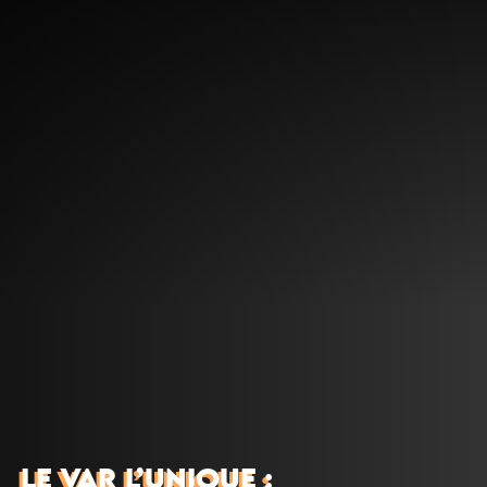
Découvrir
Que faire
Bien manger
Où dormir
Agenda
Préparer sa visite
LE VAR L’UNIQUE :