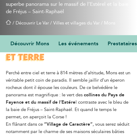
superbe panorama sur le massif de l’Estérel et la baie
de Fréjus – Saint-Raphaël
/
Découvrir Le Var
/
Villes et villages du Var
/
Mons
Découvrir Mons
Les événements
Prestataires
VILLAGE PERCHÉ ENTRE CIEL
ET TERRE
Perché entre ciel et terre à 814 mètres d’altitude, Mons est un
véritable petit coin de paradis. Il semble jaillir d’un éperon
rocheux dont il épouse les couleurs. De ce belvédère le
panorama est magnifique : le vert des
collines du Pays de
Fayence et du massif de l’Estére
l contraste avec le bleu de
la baie de Fréjus – Saint-Raphaël. Et quand le temps le
permet, on aperçoit la Corse !
En flânant dans ce
“Village de Caractère”
, vous serez séduit
notamment par le charme de ses maisons séculaires bâties