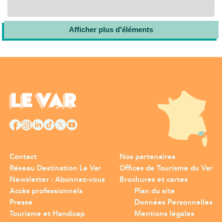
Afficher plus d'éléments
Contact
Nos partenaires
Réseau Destination Le Var
Offices de Tourisme du Var
Newsletter : Abonnez-vous
Brochures et cartes
Accès professionnels
Plan du site
Presse
Données Personnelles
Tourisme et Handicap
Mentions légales