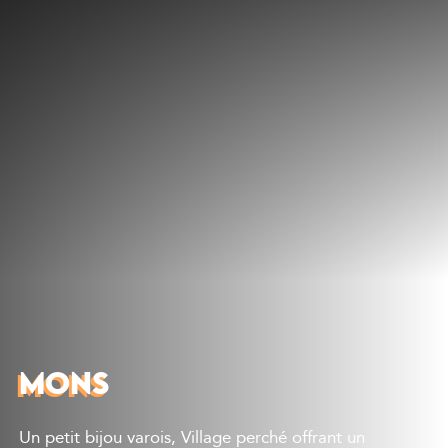
Découvrir
Que faire
Bien manger
Où dormir
Agenda
Préparer sa visite
MONS
Un petit bijou varois, Village perché offrant un