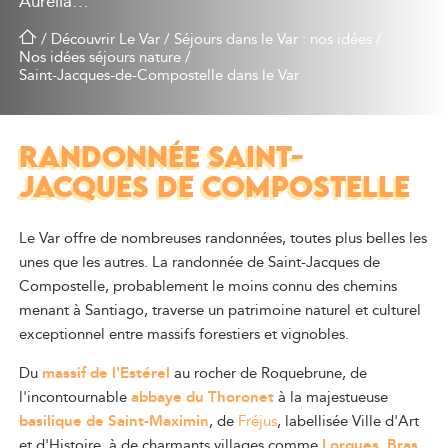
Aurelia…
/
Découvrir Le Var
/
Séjours dans le Var : nos idées
/
Nos idées séjours nature
/
Saint-Jacques-de-Compostelle dans le Var
RANDONNÉE SAINT-
JACQUES DE COMPOSTELLE
Le Var offre de nombreuses randonnées, toutes plus belles les
unes que les autres. La randonnée de Saint-Jacques de
Compostelle, probablement le moins connu des chemins
menant à Santiago, traverse un patrimoine naturel et culturel
exceptionnel entre massifs forestiers et vignobles.
Du
massif de l'Estérel
au rocher de Roquebrune, de
l'incontournable
abbaye du Thoronet
à la majestueuse
basilique de Saint-Maximin
, de
Fréjus
, labellisée Ville d'Art
et d'Histoire, à de charmants villages comme
Lorgues
,
Bras