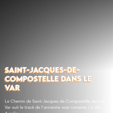
Découvrir
Que faire
Bien manger
Où dormir
Agenda
Préparer sa visite
SAINT-JACQUES-DE-
COMPOSTELLE DANS LE
VAR
Le Chemin de Saint-Jacques-de-Compostelle dans le
Var suit le tracé de l’ancienne voie romaine, La Via