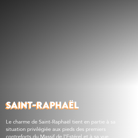
Découvrir
Que faire
Bien manger
Où dormir
Agenda
Préparer sa visite
SAINT-RAPHAËL
Le charme de Saint-Raphaël tient en partie à sa
situation privilégiée aux pieds des premiers
contreforts du Massif de l’Estérel et à sa vue