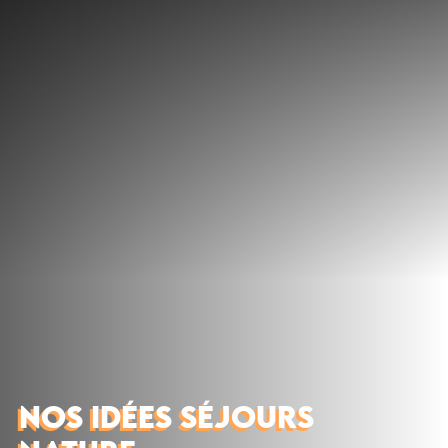
Découvrir
Que faire
Bien manger
Où dormir
Agenda
Préparer sa visite
NOS IDÉES SÉJOURS