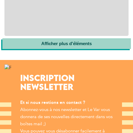
Afficher plus d'éléments
INSCRIPTION
NEWSLETTER
Et si nous restions en contact ?
Abonnez-vous à nos newsletter et Le Var vous
donnera de ses nouvelles directement dans vos
boîtes mail ;)
Vous pouvez vous désabonner facilement à