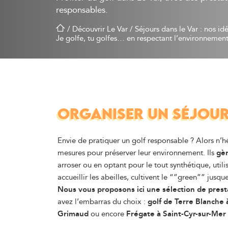
responsables.
/
Découvrir Le Var
/
Séjours dans le Var : nos id
Je golfe, tu golfes… en respectant l’environnement
ORGANISER UN SÉJOUR
Envie de pratiquer un golf responsable ? Alors n’h
mesures pour préserver leur environnement. Ils
gèr
arroser ou en optant pour le tout synthétique, util
accueillir les abeilles, cultivent le “”green”” jusq
Nous vous proposons ici une sélection de presta
avez l’embarras du choix :
golf de Terre Blanche
Grimaud
ou encore
Frégate à Saint-Cyr-sur-Mer