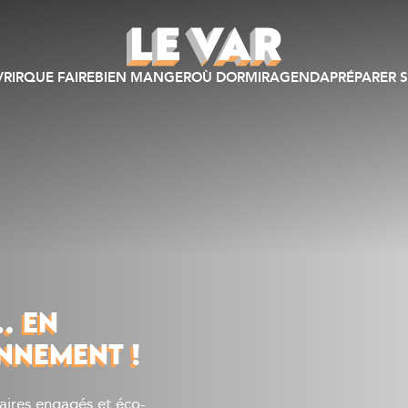
RIR
QUE FAIRE
BIEN MANGER
OÙ DORMIR
AGENDA
PRÉPARER S
… EN
NNEMENT !
taires engagés et éco-