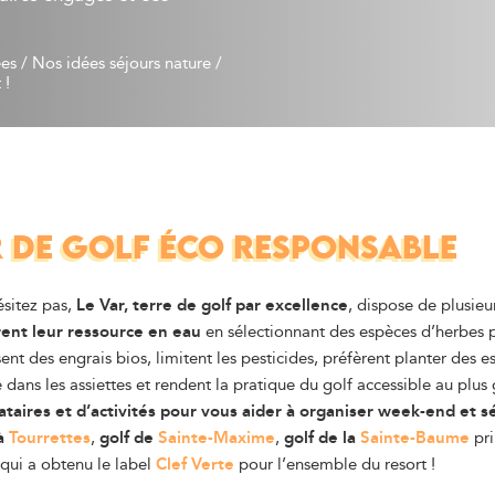
ées
/
Nos idées séjours nature
/
 !
 DE GOLF ÉCO RESPONSABLE
ésitez pas,
Le Var, terre de golf par excellence
, dispose de plusie
ent leur ressource en eau
en sélectionnant des espèces d’herbes pl
isent des engrais bios, limitent les pesticides, préfèrent planter de
ue dans les assiettes et rendent la pratique du golf accessible au plu
taires et d’activités pour vous aider à organiser week-end et sé
 à
Tourrettes
,
golf de
Sainte-Maxime
,
golf de la
Sainte-Baume
pri
qui a obtenu le label
Clef Verte
pour l’ensemble du resort !