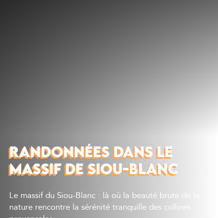
Découvrir
Que faire
Bien manger
Où dormir
Agenda
Préparer sa visite
RANDONNÉES DANS LE
MASSIF DE SIOU-BLANC
Le massif du Siou-Blanc : là où la beauté brute de la
nature rencontre la sérénité tranquille des collines