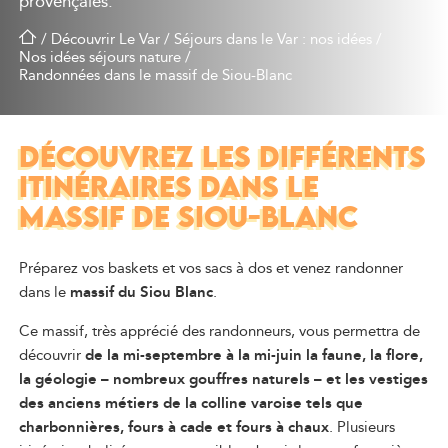
provençales.
/
Découvrir Le Var
/
Séjours dans le Var : nos idées
/
Nos idées séjours nature
/
Randonnées dans le massif de Siou-Blanc
DÉCOUVREZ LES DIFFÉRENTS
ITINÉRAIRES DANS LE
MASSIF DE SIOU-BLANC
Préparez vos baskets et vos sacs à dos et venez randonner
dans le
massif du Siou Blanc
.
Ce massif, très apprécié des randonneurs, vous permettra de
découvrir
de la mi-septembre à la mi-juin la faune, la flore,
la géologie – nombreux gouffres naturels – et les vestiges
des anciens métiers de la colline varoise tels que
charbonnières, fours à cade et fours à chaux
. Plusieurs