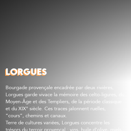
Découvrir
Que faire
Bien manger
Où dormir
Agenda
Préparer sa visite
LORGUES
Bourgade provençale encadrée par deux rivières,
Lorgues garde vivace la mémoire des celto-ligures, du
Moyen-Âge et des Templiers, de la période classique
et du XIX° siècle. Ces traces jalonnent ruelles,
“cours”, chemins et canaux.
Terre de cultures variées, Lorgues concentre les
trésors du terroir provençal : vins, huile d’olive, miels,