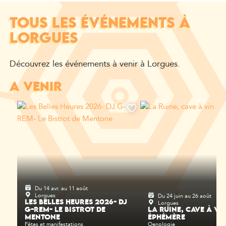
TOUS LES ÉVÉNEMENTS À
LORGUES
Découvrez les événements à venir à Lorgues.
A VENIR
Du 14 avr. au 11 août
Lorgues
Du 24 juin au 26 août
Lorgues
LES BELLES HEURES 2026- DJ
G-REM- LE BISTROT DE
LA RUINE, CAVE À VI
MENTONE
ÉPHÉMÈRE
Fêtes et manifestations
Oenologie