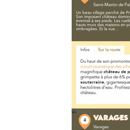
Saint-Martin de Pal
Un beau village perché de P
Son imposant château domine l
éventail à ses pieds. Les ruel
hauts murs des maisons en pi
ombragées. Et la vue...
Infos
Sur la route
Du haut de son promontoi
circuit touristique des vil
magnifique
château de p
grimpette à plus de 6% p
souterraine
, gigantesque
hectolitres d’eau. Profite
château.
VARAGES
4
Varages