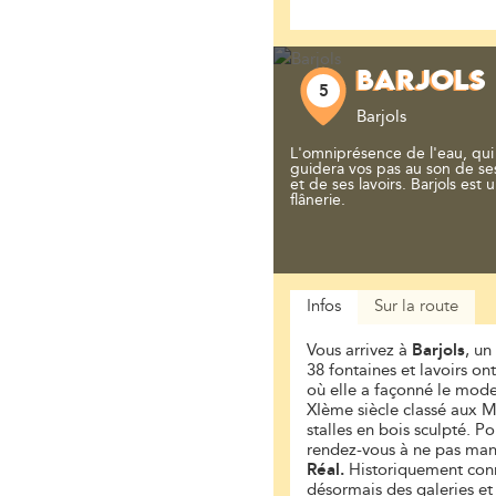
BARJOLS
5
Barjols
L'omniprésence de l'eau, qui a
guidera vos pas au son de ses
et de ses lavoirs. Barjols est un
flânerie.
Infos
Sur la route
Vous arrivez à
Barjols
, un
38 fontaines et lavoirs on
où elle a façonné le mode 
XIème siècle classé aux 
stalles en bois sculpté. P
rendez-vous à ne pas manq
Réal.
Historiquement connu
désormais des galeries et 