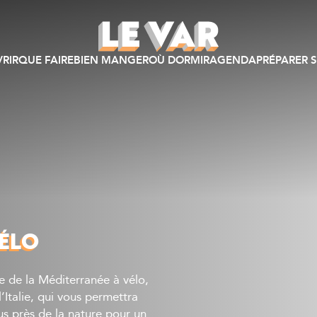
RIR
QUE FAIRE
BIEN MANGER
OÙ DORMIR
AGENDA
PRÉPARER S
VÉLO
ise de la Méditerranée à vélo,
’Italie, qui vous permettra
us près de la nature pour un