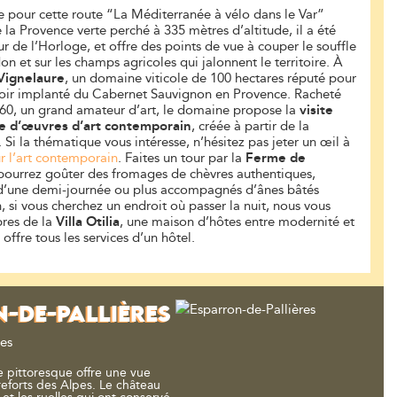
 pour cette route “La Méditerranée à vélo dans le Var”
e la Provence verte perché à 335 mètres d’altitude, il a été
ur de l’Horloge, et offre des points de vue à couper le souffle
on et sur les champs agricoles qui jalonnent le territoire. À
Vignelaure
, un domaine viticole de 100 hectares réputé pour
avoir implanté du Cabernet Sauvignon en Provence. Racheté
60, un grand amateur d’art, le domaine propose la
visite
rie d’œuvres d’art contemporain
, créée à partir de la
. Si la thématique vous intéresse, n’hésitez pas jeter un œil à
ur l’art contemporain
. Faites un tour par la
Ferme de
 pourrez goûter des fromages de chèvres authentiques,
 d’une demi-journée ou plus accompagnés d’ânes bâtés
n, si vous cherchez un endroit où passer la nuit, nous vous
es de la
Villa Otilia
, une maison d’hôtes entre modernité et
offre tous les services d’un hôtel.
-DE-PALLIÈRES
res
ge pittoresque offre une vue
eforts des Alpes. Le château