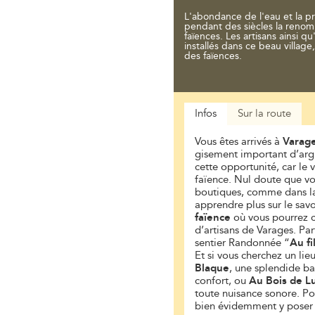
L'abondance de l'eau et la pr
pendant des siècles la renom
faïences. Les artisans ainsi 
installés dans ce beau village,
des faïences.
Infos
Sur la route
Vous êtes arrivés à
Varag
gisement important d’argil
cette opportunité, car le v
faïence. Nul doute que v
boutiques, comme dans 
apprendre plus sur le savoir
faïence
où vous pourrez c
d’artisans de Varages. Par
sentier Randonnée “
Au fi
Et si vous cherchez un lie
Blaque
, une splendide ba
confort, ou
Au Bois de L
toute nuisance sonore. Po
bien évidemment y poser 