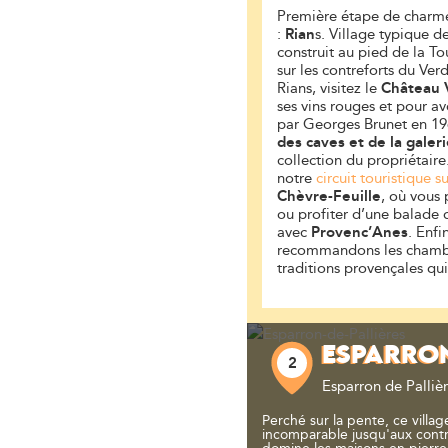
Première étape de charme
:
Rian
s. Village typique d
construit au pied de la To
sur les contreforts du Verd
Rians, visitez le
Château 
ses vins rouges et pour 
par Georges Brunet en 19
des caves et de la gale
collection du propriétaire
notre
circuit touristique s
Chèvre-Feuille
, où vous
ou profiter d’une balade
avec
Provenc’Anes
. Enfi
recommandons les chambr
traditions provençales qui 
ESPARRON
2
Esparron de Palliè
Perché sur la pente, ce villa
incomparable jusqu'aux contr