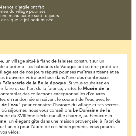
ésence d'argile ont fait
mée du village pour ses
qu'une manufacture sont toujours
 ainsi que le joli petit musée
es
, un village situé à flanc de falaises construit sur un
e à poterie. Les habitants de Varages ont su tirer profit de
illage est de nos jours réputé pour ses maîtres artisans et sa
ous trouverez votre bonheur dans l’une des nombreuses
la
Faïencerie de la Belle époque
. Si vous souhaitez en
-faire et sur l’art de la faïence, visitez le
Musée de la
ontempler des collections exceptionnelles d’œuvres
tez en randonnée en suivant le courant de l’eau avec le
l de l’eau
” pour connaître l’histoire du village et ses secrets.
u où séjourner, nous vous conseillons
Le Domaine de la
stide du XVIIIème siècle qui allie charme, authenticité et
une
, un élégant gîte dans une maison provençale, à l’abri de
ur l’un ou pour l’autre de ces hébergements, vous pourrez
vos vélos.