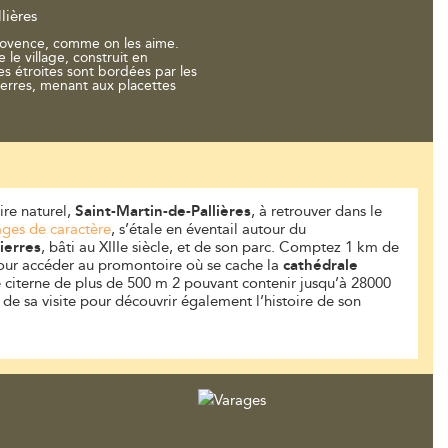
lières
rovence, comme on les aime.
e village, construit en
les étroites sont bordées par les
erres, menant aux placettes
re naturel,
Saint-Martin-de-Pallières
, à retrouver dans le
lages de caractère
, s’étale en éventail autour du
ierres
, bâti au XIIIe siècle, et de son parc. Comptez 1 km de
our accéder au promontoire où se cache la
cathédrale
 citerne de plus de 500 m 2 pouvant contenir jusqu’à 28000
z de sa visite pour découvrir également l’histoire de son