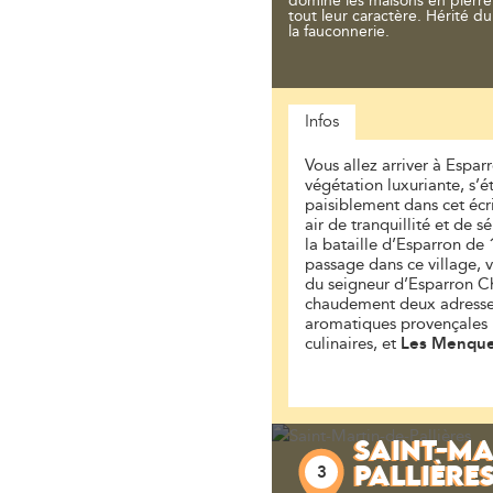
domine les maisons en pierre 
tout leur caractère. Hérité d
la fauconnerie.
Infos
Vous allez arriver à Espar
végétation luxuriante, s’
paisiblement dans cet écri
air de tranquillité et de 
la bataille d’Esparron de 
passage dans ce village, 
du seigneur d’Esparron C
chaudement deux adresse
aromatiques provençales 
culinaires, et
Les Menqu
SAINT-MA
3
PALLIÈRE