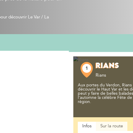
pour découvrir Le Var
/
La 
16 étapes
RIANS
1
Rians
Aux portes du Verdon, Rians o
découvrir le Haut Var et les
peut y faire de belles balade
l'automne la célèbre Fête de 
région.
Infos
Sur la route