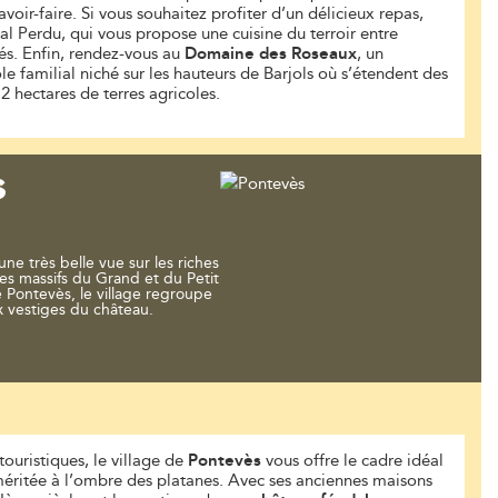
avoir-faire. Si vous souhaitez profiter d’un délicieux repas,
al Perdu, qui vous propose une cuisine du terroir entre
ités. Enfin, rendez-vous au
Domaine des Roseaux
, un
le familial niché sur les hauteurs de Barjols où s’étendent des
12 hectares de terres agricoles.
S
une très belle vue sur les riches
les massifs du Grand et du Petit
e Pontevès, le village regroupe
 vestiges du château.
touristiques, le village de
Pontevès
vous offre le cadre idéal
éritée à l’ombre des platanes. Avec ses anciennes maisons