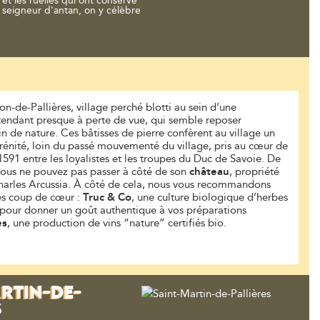
et les ruelles qui ont conservé
u seigneur d'antan, on y célèbre
ron-de-Pallières, village perché blotti au sein d’une
étendant presque à perte de vue, qui semble reposer
n de nature. Ces bâtisses de pierre confèrent au village un
sérénité, loin du passé mouvementé du village, pris au cœur de
1591 entre les loyalistes et les troupes du Duc de Savoie. De
vous ne pouvez pas passer à côté de son
château
, propriété
harles Arcussia. À côté de cela, nous vous recommandons
s coup de cœur :
Truc & Co
, une culture biologique d’herbes
pour donner un goût authentique à vos préparations
es
, une production de vins “nature” certifiés bio.
RTIN-DE-
S