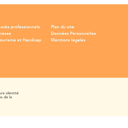
ccès professionnels
Plan du site
Presse
Données Personnelles
ourisme et Handicap
Mentions légales
ure identité
s de la