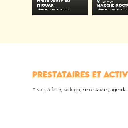
Le Muy
WHITE PARTY AU
THOUAR
MARCHÉ NOCT
Fêtes et manifestations
Fêtes et manifestatio
PRESTATAIRES ET ACTIV
A voir, à faire, se loger, se restaurer, agenda.