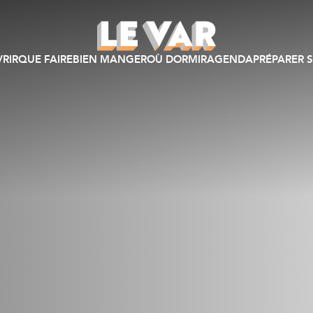
RIR
QUE FAIRE
BIEN MANGER
OÙ DORMIR
AGENDA
PRÉPARER S