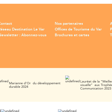
Contact
Nos partenaires
A
Réseau Destination Le Var
Offices de Tourisme du Var
Newsletter : Abonnez-vous
Brochures et cartes
T
Lauréat de la “Meille
Marianne d’Or du développement
visuelle” aux Trophée
durable 2024
Communication 2023