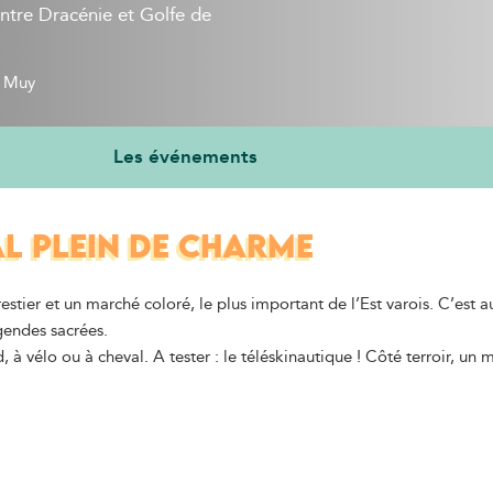
entre Dracénie et Golfe de
 Muy
Les événements
L PLEIN DE CHARME
ier et un marché coloré, le plus important de l’Est varois. C’est au
endes sacrées.
à vélo ou à cheval. A tester : le téléskinautique ! Côté terroir, un 