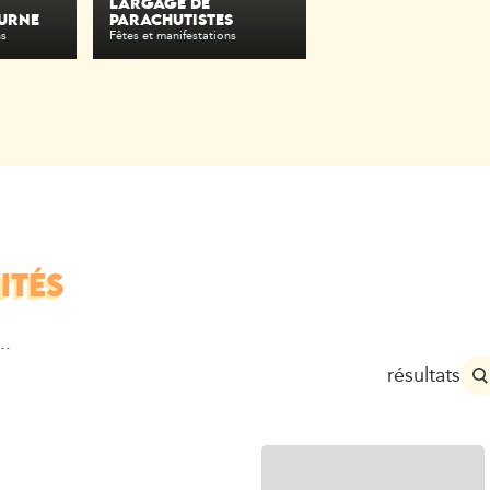
LARGAGE DE
URNE
PARACHUTISTES
ns
Fêtes et manifestations
ITÉS
..
résultats