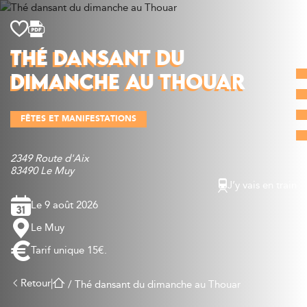
Découvrir
THÉ DANSANT DU
Que faire
DIMANCHE AU THOUAR
Bien manger
Où dormir
FÊTES ET MANIFESTATIONS
Agenda
Préparer sa visite
2349 Route d'Aix
83490 Le Muy
J’y vais en train
Le 9 août 2026
Le Muy
Tarif unique 15€.
Retour
|
/
Thé dansant du dimanche au Thouar