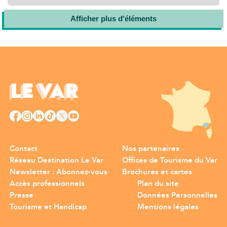
Afficher plus d'éléments
Contact
Nos partenaires
Réseau Destination Le Var
Offices de Tourisme du Var
Newsletter : Abonnez-vous
Brochures et cartes
Accès professionnels
Plan du site
Presse
Données Personnelles
Tourisme et Handicap
Mentions légales