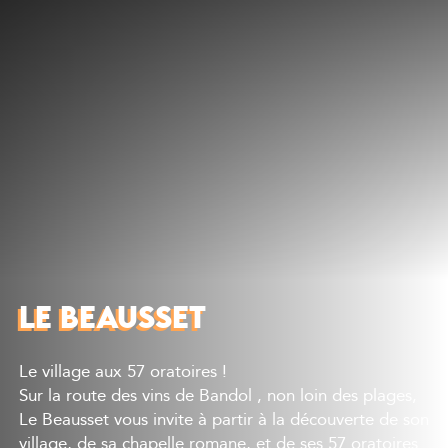
Découvrir
Que faire
Bien manger
Où dormir
Agenda
Préparer sa visite
LE BEAUSSET
Le village aux 57 oratoires !
Sur la route des vins de Bandol , non loin des plages,
Le Beausset vous invite à partir à la découverte de son
village, de sa chapelle romane, et de ses 57 oratoires