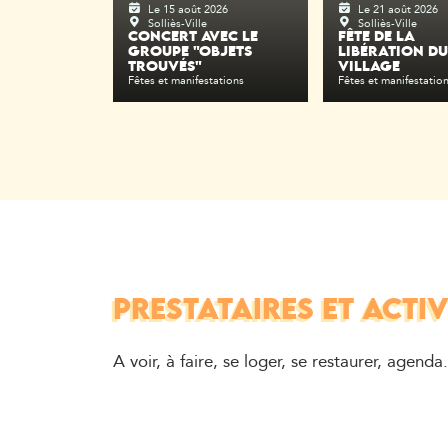
Le 15 août 2026
Le 21 août 2026
Solliès-Ville
Solliès-Ville
CONCERT AVEC LE
FÊTE DE LA
GROUPE "OBJETS
LIBÉRATION DU
TROUVÉS"
VILLAGE
Fêtes et manifestations
Fêtes et manifestatio
PRESTATAIRES ET ACTIV
A voir, à faire, se loger, se restaurer, agenda.