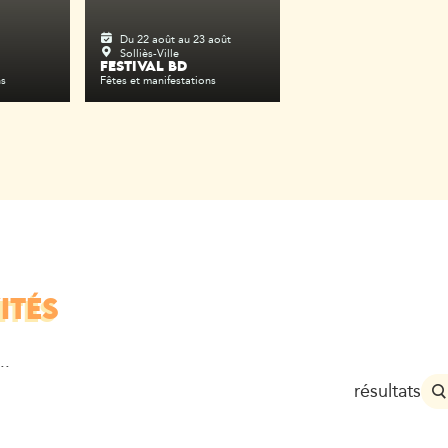
Du 22 août au 23 août
Solliès-Ville
FESTIVAL BD
ns
Fêtes et manifestations
ITÉS
..
résultats