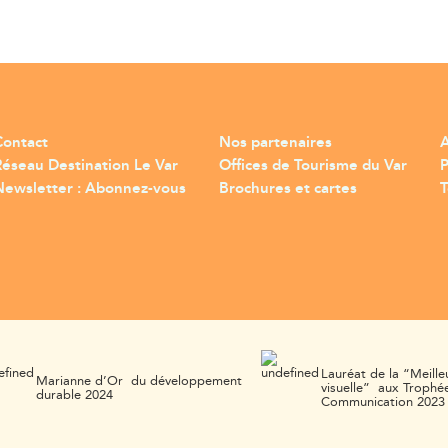
Contact
Nos partenaires
A
Réseau Destination Le Var
Offices de Tourisme du Var
Newsletter : Abonnez-vous
Brochures et cartes
T
Lauréat de la “Meille
Marianne d’Or du développement
visuelle” aux Trophée
durable 2024
Communication 2023