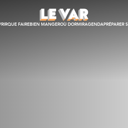
RIR
QUE FAIRE
BIEN MANGER
OÙ DORMIR
AGENDA
PRÉPARER S