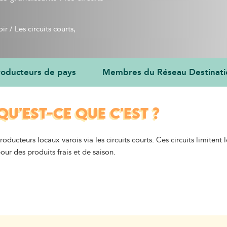
oir
/
Les circuits courts, 
oducteurs de pays
Membres du Réseau Destinati
QU'EST-CE QUE C'EST ?
ducteurs locaux varois via les circuits courts. Ces circuits limitent 
ur des produits frais et de saison.