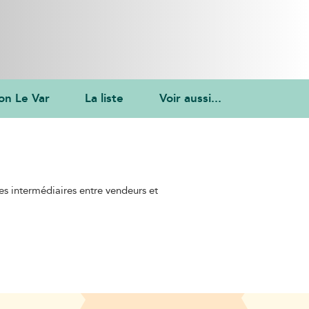
on Le Var
La liste
Voir aussi...
les intermédiaires entre vendeurs et