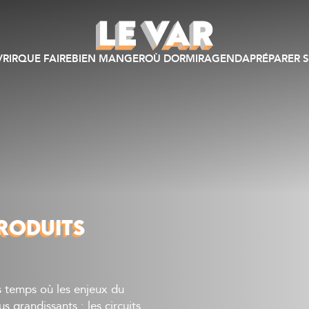
RIR
QUE FAIRE
BIEN MANGER
OÙ DORMIR
AGENDA
PRÉPARER S
RODUITS
s temps où les enjeux du
 grandissants : les circuits