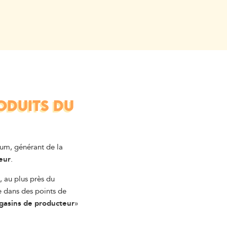
ODUITS DU
mum, générant de la
eur
.
, au plus près du
e dans des points de
asins de producteur
»