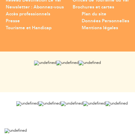
Réseau Destination Le Var
Offices de Tourisme du Var
Newsletter : Abonnez-vous
Brochures et cartes
Accès professionnels
Plan du site
Presse
Données Personnelles
Tourisme et Handicap
Mentions légales