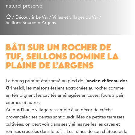
naturel préservé.
/
Découvrir Le Var
/
Villes et villages du Var
/
Seillons-Source-d’Argens
BÂTI SUR UN ROCHER DE
TUF, SEILLONS DOMINE LA
PLAINE DE L’ARGENS
Le bourg primitif était situé au pied de l’
ancien château des
Grimaldi
, les maisons étaient accrochées au rocher comme
en témoignent les cavités aménagées en cuves, fours à pain,
citernes et autres.
Aujourd’hui le village ressemble à un décor de crèche
provençale : ses pentes sont quadrillées de petites terrasses
cultivées, on peut voir dans ses vieilles ruelles les caves et
remises creusées dans le tuf… Les ruines de son château et la