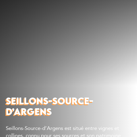
Découvrir
Que faire
Bien manger
Où dormir
Agenda
Préparer sa visite
SEILLONS-SOURCE-
D’ARGENS
Seillons-Source-d’Argens est situé entre vignes et
collines, connu pour ses sources et son patrimoine