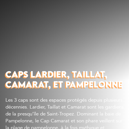
Découvrir
Que faire
Bien manger
Où dormir
Agenda
Préparer sa visite
CAPS LARDIER, TAILLAT,
CAMARAT, ET PAMPELONNE
Les 3 caps sont des espaces protégés depuis plusieurs
décennies. Lardier, Taillat et Camarat sont les gardiens
de la presqu’île de Saint-Tropez. Dominant la baie de
Pampelonne, le Cap Camarat et son phare veillent sur
la plage de pampelonne, à la fois mythique et