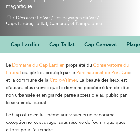
magnifique.
/
Découvrir Le Var
/
Les paysages du Var
/
Caps Lardier, Taillat, Camarat, et Pampelonne
Cap Lardier
Cap Taillat
Cap Camarat
Plag
CAP LARDIER
Le
Domaine du Cap Lardier
, propriété du
Conservatoire du
Littoral
est géré et protégé par le
Parc national de Port-Cro
s
et la commune de la
Croix-Valmer
. La beauté des lieux est
d'autant plus intense que le domaine possède 6 km de côte
non urbanisée et en grande partie accessible au public par
le sentier du littoral.
Le Cap offre en lui-même aux visiteurs un panorama
exceptionnel et sauvage, sous réserve de fournir quelques
efforts pour l'atteindre.