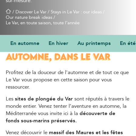
sur-mesure.
/
Discover Le Var
/
Stays in Le Var : our ideas
/
Our nature break ideas
/
Le Var, en toute saison, toute l’année
En automne
En hiver
Au printemps
En été
NOS IDÉES DE SÉJOURS EN
AUTOMNE, DANS LE VAR
Profitez de la douceur de l'automne et de tout ce que
Le Var vous propose en cette saison pour vous
ressourcer.
Les
sites de plongée du Var
sont réputés à travers le
monde entier. Venez tenter l’aventure en automne, la
Méditerranée vous invite ici à la
découverte de
fonds sous-marins préservés.
Venez découvrir le
massif des Maures et les fêtes