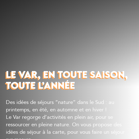
Découvrir
Que faire
Bien manger
Où dormir
Agenda
Préparer sa visite
LE VAR, EN TOUTE SAISON,
TOUTE L’ANNÉE
Des idées de séjours “nature” dans le Sud : au
printemps, en été, en automne et en hiver !
Le Var regorge d’activités en plein air, pour se
ressourcer en pleine nature. On vous propose des
idées de séjour à la carte, pour vous faire un séjour