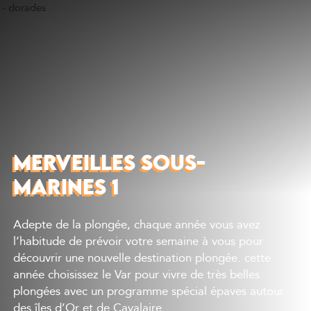
Découvrir
Que faire
Bien manger
Où dormir
Agenda
Préparer sa visite
MERVEILLES SOUS-
MARINES 1
Adepte de la plongée, chaque année vous avez
l’habitude de prévoir votre semaine à vous pour
découvrir une nouvelle destination plongée. cette
année choisissez le Var pour vivre de très belles
plongées avec un programme spécial épaves autour
des îles d’Or et de Cavalaire.