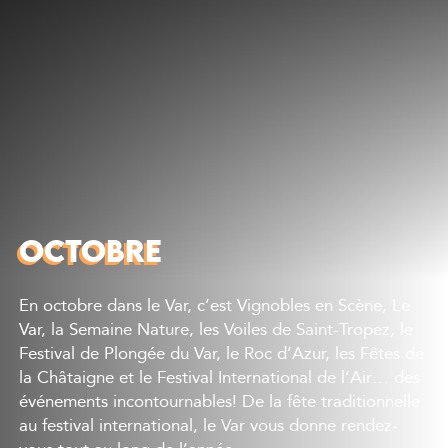
Découvrir
Que faire
Bien manger
Où dormir
Agenda
Préparer sa visite
OCTOBRE
En octobre dans le Var, c’est Vignobles en Scène, Le
Var, la Semaine Nature, les Voiles de Saint-Tropez, le
Festival de Plongée du Var, le Roc d’Azur, les Fêtes de
la Châtaigne et le Festival International de l’Air… des
événements incontournables! De la fête traditionnelle
au festival international, le Var vous donne rendez-