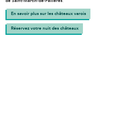
de Saint-Martin-de-Pallières
.
En savoir plus sur les châteaux varois
Réservez votre nuit des châteaux