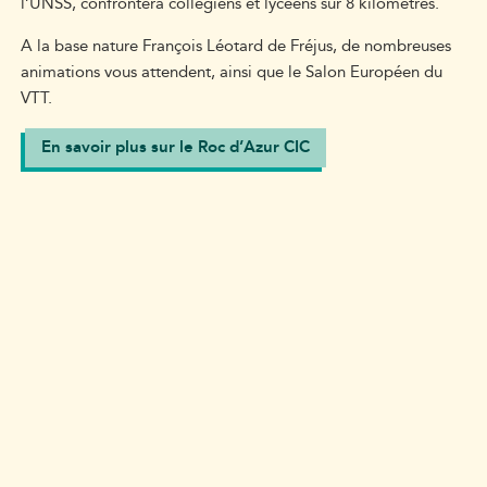
l’UNSS, confrontera collégiens et lycéens sur 8 kilomètres.
A la base nature François Léotard de Fréjus, de nombreuses
animations vous attendent, ainsi que le Salon Européen du
VTT.
En savoir plus sur le Roc d’Azur CIC