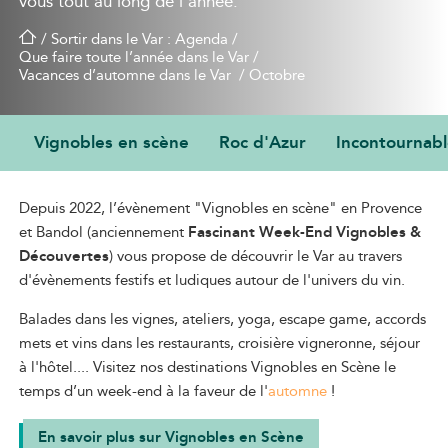
vous tout au long de l’année.
/
Sortir dans le Var : Agenda
/
Que faire toute l’année dans le Var
/
Vacances d’automne dans le Var
/
Octobre
Vignobles en scène
Roc d'Azur
Incontournabl
VIGNOBLES EN SCÈNE
Depuis 2022, l’évènement "Vignobles en scène" en Provence
et Bandol (anciennement
Fascinant Week-End Vignobles &
Découvertes
) vous propose de découvrir le Var au travers
d'évènements festifs et ludiques autour de l'univers du vin.
Balades dans les vignes, ateliers, yoga, escape game, accords
mets et vins dans les restaurants, croisière vigneronne, séjour
à l'hôtel.... Visitez nos destinations Vignobles en Scène le
temps d’un week-end à la faveur de l'
automne
!
En savoir plus sur Vignobles en Scène