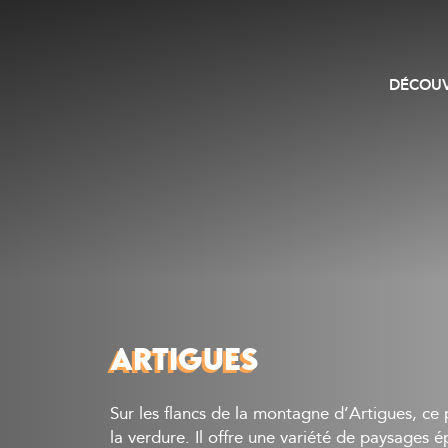
DÉCOUV
ARTIGUES
Sur les flancs de la montagne d’Artigues, ce p
la verdure. Il offre une variété de paysages é