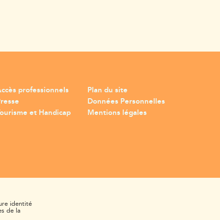
ccès professionnels
Plan du site
Presse
Données Personnelles
ourisme et Handicap
Mentions légales
ure identité
s de la