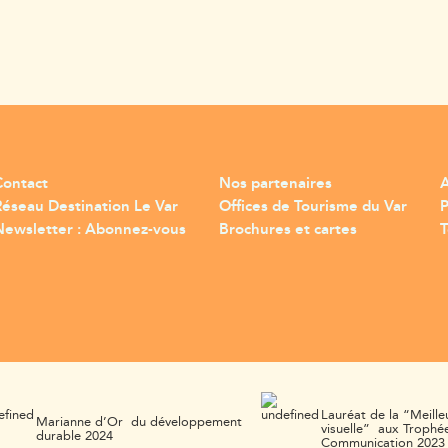
Contact
Nos partenaires
A
Réseau Destination Le Var
Offices de Tourisme du Var
Newsletter : Abonnez-vous
Brochures et cartes
T
Lauréat de la “Meille
Marianne d’Or du développement
visuelle” aux Trophée
durable 2024
Communication 2023