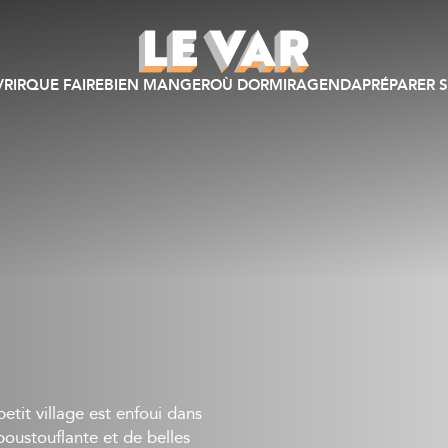
RIR
QUE FAIRE
BIEN MANGER
OÙ DORMIR
AGENDA
PRÉPARER S
etit village est enfoui dans
poustouflante et de belles