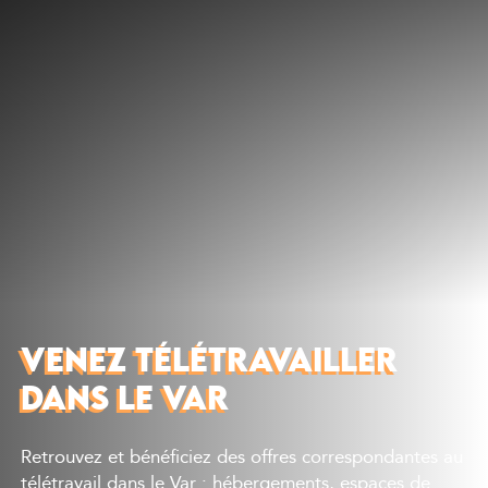
Découvrir
Que faire
Bien manger
Où dormir
Agenda
Préparer sa visite
VENEZ TÉLÉTRAVAILLER
DANS LE VAR
Retrouvez et bénéficiez des offres correspondantes au
télétravail dans le Var : hébergements, espaces de