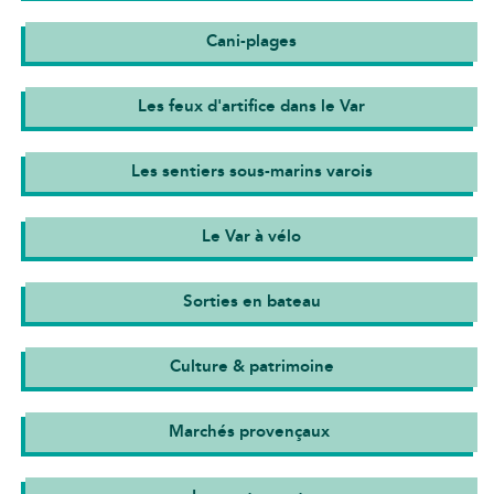
Cani-plages
Les feux d'artifice dans le Var
Les sentiers sous-marins varois
Le Var à vélo
Sorties en bateau
Culture & patrimoine
Marchés provençaux