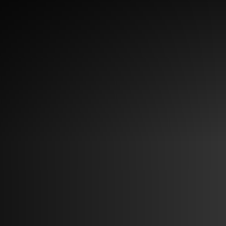
Découvrir
Que faire
Bien manger
Où dormir
Agenda
Préparer sa visite