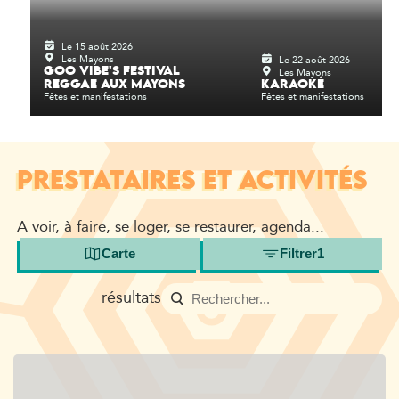
Le 15 août 2026
Les Mayons
Le 22 août 2026
Les Mayons
GOO VIBE'S FESTIVAL
REGGAE AUX MAYONS
KARAOKÉ
Fêtes et manifestations
Fêtes et manifestations
PRESTATAIRES ET ACTIVITÉS
A voir, à faire, se loger, se restaurer, agenda...
Carte
Filtrer
1
résultats