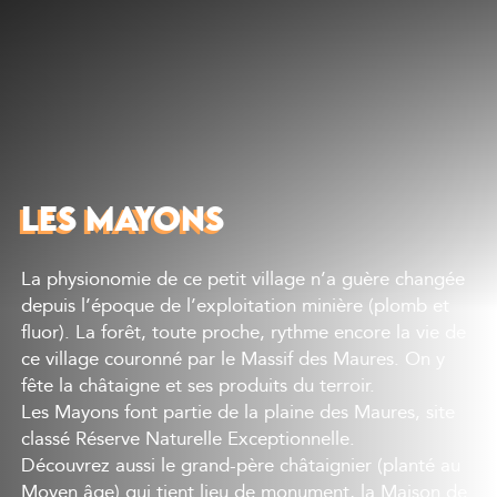
Découvrir
Que faire
Bien manger
Où dormir
Agenda
LES MAYONS
Préparer sa visite
La physionomie de ce petit village n’a guère changée
depuis l’époque de l’exploitation minière (plomb et
fluor). La forêt, toute proche, rythme encore la vie de
ce village couronné par le Massif des Maures. On y
fête la châtaigne et ses produits du terroir.
Les Mayons font partie de la plaine des Maures, site
classé Réserve Naturelle Exceptionnelle.
Découvrez aussi le grand-père châtaignier (planté au
Moyen âge) qui tient lieu de monument, la Maison de