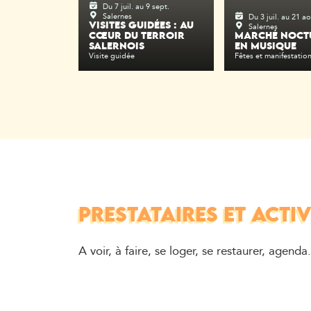
Du 7 juil. au 9 sept.
Salernes
Du 3 juil. au 21 a
Salernes
VISITES GUIDÉES : AU
CŒUR DU TERROIR
MARCHÉ NOCT
SALERNOIS
EN MUSIQUE
Visite guidée
Fêtes et manifestatio
PRESTATAIRES ET ACTIV
A voir, à faire, se loger, se restaurer, agenda.