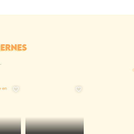
LERNES
.