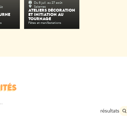
Du 8 juil. au 27 août
Salernes
oût
ATELIERS DÉCORATION
URNE
ET INITIATION AU
TOURNAGE
ns
Fêtes et manifestations
ITÉS
..
résultats