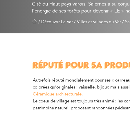
Cité du Haut pays varois, Salernes a su conjugu
l’énergie de ses forêts pour devenir « LE » h
/
Découvrir Le Var
/
Villes et villages du Var
/
Sa
RÉPUTÉ POUR SA PROD
Autrefois réputé mondialement pour ses «
carrea
colorées qu’originales : vaisselle, bijoux mais auss
Céramique architecturale
.
Le coeur de village est toujours très animé : les co
patrimoine naturel, proposant randonnées pédestre