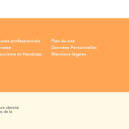
ccès professionnels
Plan du site
Presse
Données Personnelles
ourisme et Handicap
Mentions légales
ure identité
s de la