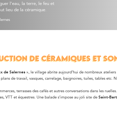
er l’eau, la terre, le feu et
aut lieu de la céramique.
lernes
UCTION DE CÉRAMIQUES ET S
ux de Salernes
», le village abrite aujourd’hui de nombreux ateliers 
i plans de travail, vasques, carrelage, baignoires, tuiles, tables etc
mmerces, terrasses des cafés et autres conversations dans les ruelles.
s, VTT et équestres. Une balade s’impose au joli site de
Saint-Bar