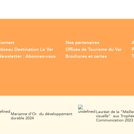
Contact
Nos partenaires
A
Réseau Destination Le Var
Offices de Tourisme du Var
Newsletter : Abonnez-vous
Brochures et cartes
T
Lauréat de la “Meille
Marianne d’Or du développement
visuelle” aux Trophée
durable 2024
Communication 2023