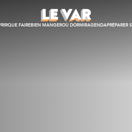
RIR
QUE FAIRE
BIEN MANGER
OÙ DORMIR
AGENDA
PRÉPARER S