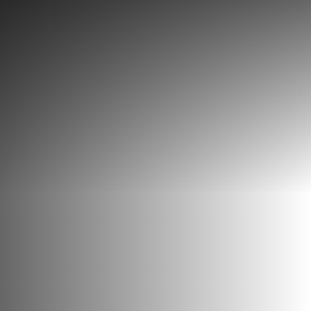
Découvrir
Que faire
Bien manger
Où dormir
Agenda
Préparer sa visite