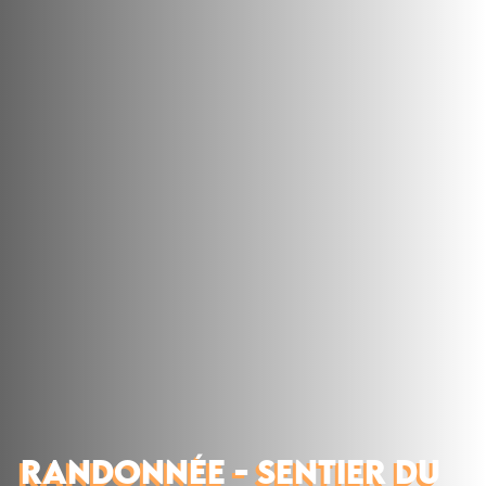
Découvrir
Que faire
Bien manger
Où dormir
Agenda
Préparer sa visite
RANDONNÉE - SENTIER DU