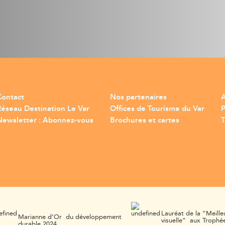
Contact
Nos partenaires
A
Réseau Destination Le Var
Offices de Tourisme du Var
Newsletter : Abonnez-vous
Brochures et cartes
T
Lauréat de la “Meille
Marianne d’Or du développement
visuelle” aux Trophée
durable 2024