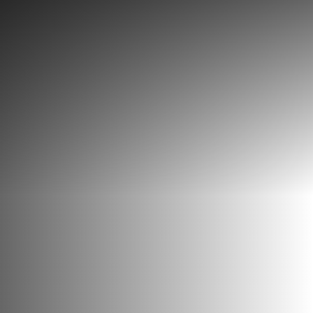
Découvrir
Que faire
Bien manger
Où dormir
Agenda
Préparer sa visite