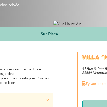
cine privée,
Sur Place
VILLA "
41 Rue Sainte-Br
 vacances comprennent une
83440 Montaur
es jardins
que sur les montagnes. 3 salles
isine bien
J’y vais en tra
s dédiée qui jouxte la chambre