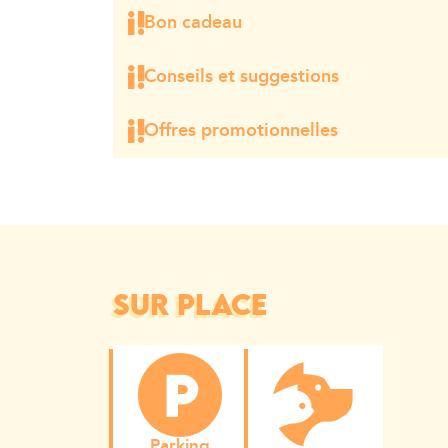
principale.
Bon cadeau
Cadeau surprise pour les invités séjournant à N
Conseils et suggestions
Conseils, suggestions et réductions d'entreprises
newsletter trimestrielle destinée aux membres de 
Offres promotionnelles
Inscrivez-vous sur notre site Internet.
Offres spéciales dans notre newsletter trimestri
liste de diffusion. Inscrivez-vous sur notre site In
SUR PLACE
Parking