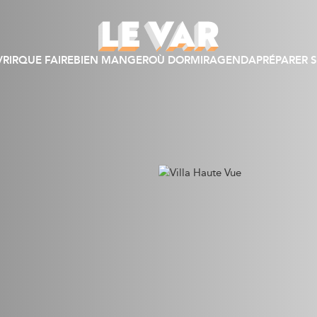
RIR
QUE FAIRE
BIEN MANGER
OÙ DORMIR
AGENDA
PRÉPARER S