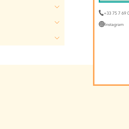
oël ou au Nouvel An
+33 75 7 69 
Instagram
 locales disponibles via notre
notre liste de diffusion.
elle pour les membres de notre
ternet.