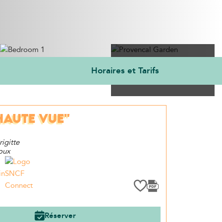
Horaires et Tarifs
Voir les 5 photos
HAUTE VUE"
igitte
oux
in
Réserver