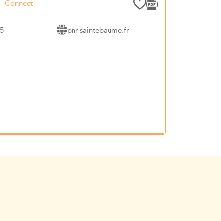
75
pnr-saintebaume.fr