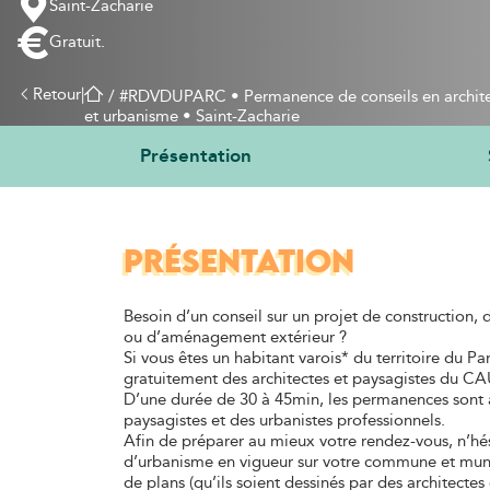
Saint-Zacharie
Gratuit.
Retour
|
 / 
#RDVDUPARC • Permanence de conseils en archite
et urbanisme • Saint-Zacharie
Présentation
PRÉSENTATION
Besoin d’un conseil sur un projet de construction,
ou d’aménagement extérieur ?
Si vous êtes un habitant varois* du territoire du P
gratuitement des architectes et paysagistes du CA
D’une durée de 30 à 45min, les permanences sont a
paysagistes et des urbanistes professionnels.
Afin de préparer au mieux votre rendez-vous, n’hé
d’urbanisme en vigueur sur votre commune et mun
de plans (qu’ils soient dessinés par des architectes 