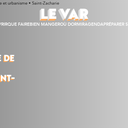
RIR
QUE FAIRE
BIEN MANGER
OÙ DORMIR
AGENDA
PRÉPARER S
 DE
INT-