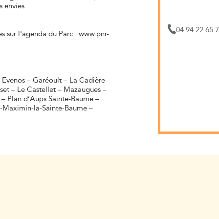
 envies.
04 94 22 65 
es sur l'agenda du Parc : www.pnr-
 Evenos – Garéoult – La Cadière
set – Le Castellet – Mazaugues –
 – Plan d’Aups Sainte-Baume –
nt-Maximin-la-Sainte-Baume –