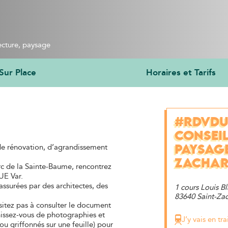
cture, paysage 
Sur Place
Horaires et Tarifs
#RDVDU
CONSEIL
 de rénovation, d’agrandissement
PAYSAGE
ZACHAR
arc de la Sainte-Baume, rencontrez
UE Var.
ssurées par des architectes, des
1 cours Louis B
83640 Saint-Zac
sitez pas à consulter le document
issez-vous de photographies et
J’y vais en tra
ou griffonnés sur une feuille) pour