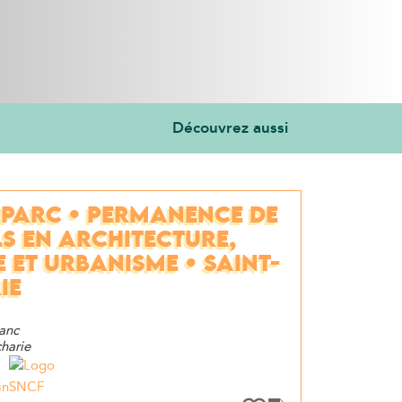
Découvrez aussi
PARC • PERMANENCE DE
S EN ARCHITECTURE,
 ET URBANISME • SAINT-
IE
lanc
harie
in