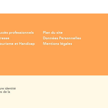
ccès professionnels
Plan du site
Presse
Données Personnelles
ourisme et Handicap
Mentions légales
ure identité
s de la