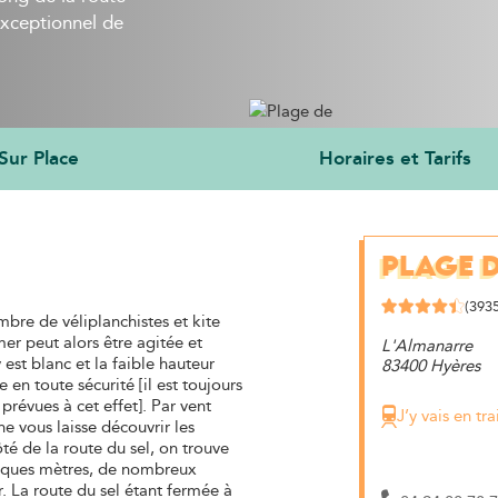
exceptionnel de
Sur Place
Horaires et Tarifs
PLAGE 
(3935
mbre de véliplanchistes et kite
mer peut alors être agitée et
L'Almanarre
est blanc et la faible hauteur
83400 Hyères
en toute sécurité [il est toujours
prévues à cet effet]. Par vent
J’y vais en tra
ne vous laisse découvrir les
ôté de la route du sel, on trouve
elques mètres, de nombreux
. La route du sel étant fermée à