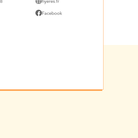
78
hyeres.fr
Facebook