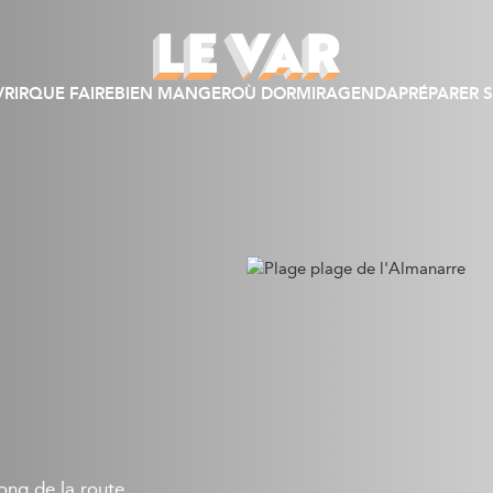
RIR
QUE FAIRE
BIEN MANGER
OÙ DORMIR
AGENDA
PRÉPARER S
long de la route