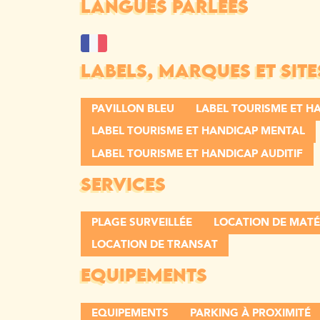
LANGUES PARLÉES
LABELS, MARQUES ET SITE
PAVILLON BLEU
LABEL TOURISME ET H
LABEL TOURISME ET HANDICAP MENTAL
LABEL TOURISME ET HANDICAP AUDITIF
SERVICES
PLAGE SURVEILLÉE
LOCATION DE MATÉ
LOCATION DE TRANSAT
EQUIPEMENTS
EQUIPEMENTS
PARKING À PROXIMITÉ