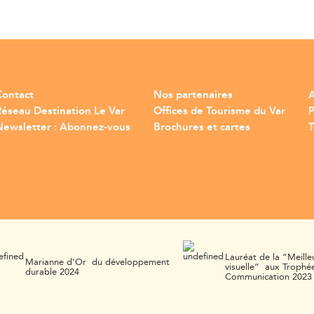
Contact
Nos partenaires
A
Réseau Destination Le Var
Offices de Tourisme du Var
Newsletter : Abonnez-vous
Brochures et cartes
T
Lauréat de la “Meille
Marianne d’Or du développement
visuelle” aux Trophée
durable 2024
Communication 2023