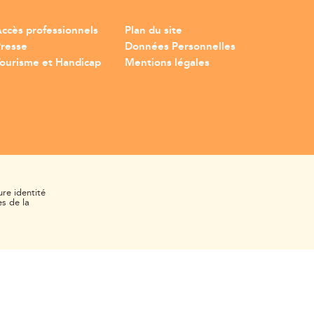
ccès professionnels
Plan du site
Presse
Données Personnelles
ourisme et Handicap
Mentions légales
ure identité
s de la