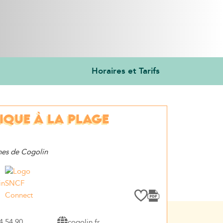
Horaires et Tarifs
IQUE À LA PLAGE
nes de Cogolin
in
4 54 90
cogolin.fr