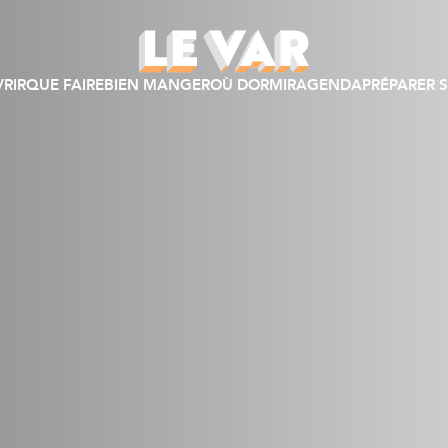
RIR
QUE FAIRE
BIEN MANGER
OÙ DORMIR
AGENDA
PRÉPARER S