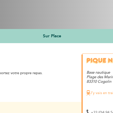
Sur Place
PIQUE N
Base nautique
portez votre propre repas.
Plage des Mari
83310 Cogolin
J’y vais en tra
+33 (0)4 94 5