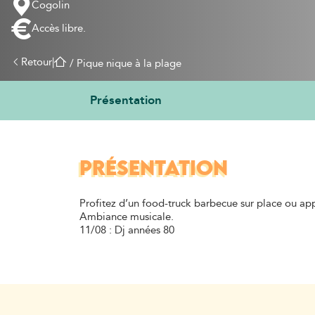
Cogolin
Accès libre.
Retour
|
 / 
Pique nique à la plage
Présentation
PRÉSENTATION
Profitez d’un food-truck barbecue sur place ou ap
Ambiance musicale.
11/08 : Dj années 80