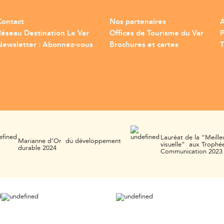
Contact
Nos partenaires
A
Réseau Destination Le Var
Offices de Tourisme du Var
Newsletter : Abonnez-vous
Brochures et cartes
T
Lauréat de la “Meille
Marianne d’Or du développement
visuelle” aux Trophée
durable 2024
Communication 2023