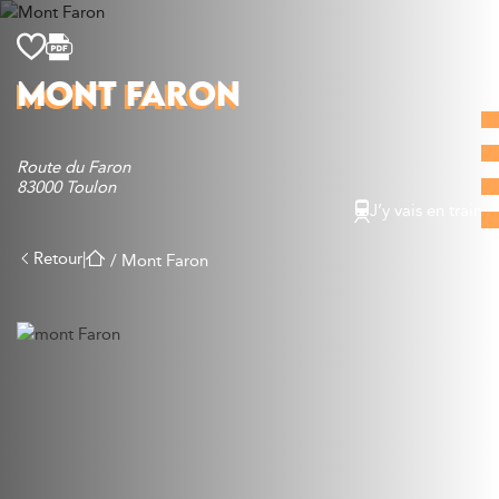
Découvrir
MONT FARON
Que faire
Bien manger
Route du Faron
Où dormir
83000 Toulon
Agenda
J’y vais en train
Préparer sa visite
Retour
|
/
Mont Faron